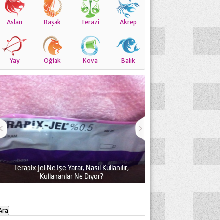
Aslan
Başak
Terazi
Akrep
Yay
Oğlak
Kova
Balık
Terapix Jel Ne İşe Yarar, Nasıl Kullanılır,
Kullananlar Ne Diyor?
Thermo Doline Krem Niç
Arama: