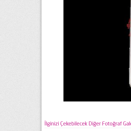
İlginizi Çekebilecek Diğer Fotoğraf Gale