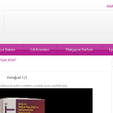
Gizl
cut Bakımı
Cilt Kremleri
Makyaj ve Parfüm
Ep
 Fiyat 2026?
Fotoğraf: 1 / 1
kullanarak galeri resimleri arasında geçiş yapabilirsiniz.