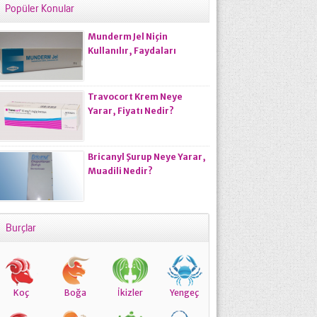
Popüler Konular
Munderm Jel Niçin
Kullanılır, Faydaları
Nelerdir, Kullanıcı
Yorumları?
Travocort Krem Neye
Yarar, Fiyatı Nedir?
Bricanyl Şurup Neye Yarar,
Muadili Nedir?
Burçlar
Koç
Boğa
İkizler
Yengeç