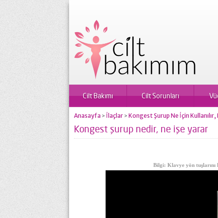
Cilt Bakımı
Cilt Sorunları
Vü
Anasayfa
İlaçlar
Kongest Şurup Ne İçin Kullanılır,
>
>
Kongest şurup nedir, ne işe yarar
Bilgi: Klavye yön tuşlarını 