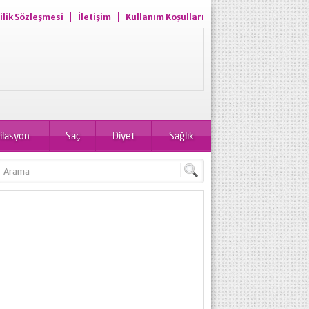
ilik Sözleşmesi
İletişim
Kullanım Koşulları
ilasyon
Saç
Diyet
Sağlık