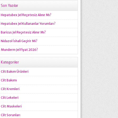
Son Yazılar
Hepatubex Jel Reçetesiz Alınır Mı?
Hepatubex Jel Kullananlar Yorumları?
Baricus Jel Reçetesiz Alınır Mı?
Nidazol İshali Geçirir Mi?
Munderm Jel Fiyat 2026?
Kategoriler
Cilt Bakım Ürünleri
Cilt Bakımı
Cilt Kremleri
Cilt Lekeleri
Cilt Maskeleri
Cilt Sorunları