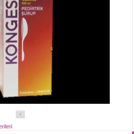
1
rileri